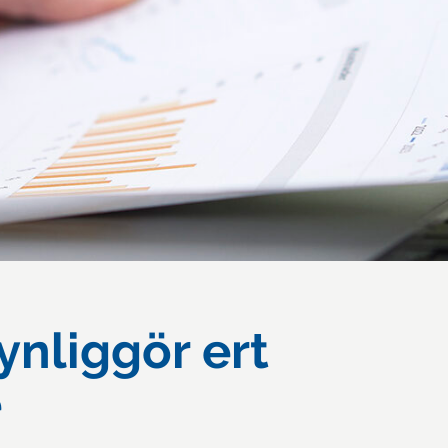
nliggör ert
e