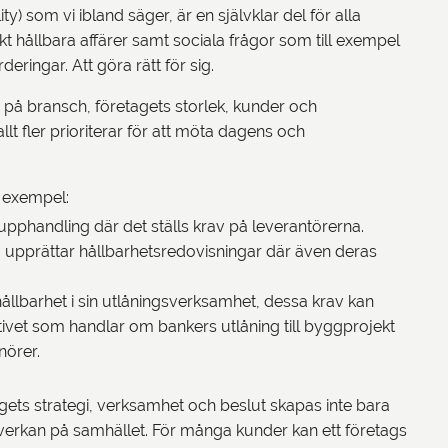
y) som vi ibland säger, är en självklar del för alla
t hållbara affärer samt sociala frågor som till exempel
ringar. Att göra rätt för sig.
på bransch, företagets storlek, kunder och
lt fler prioriterar för att möta dagens och
l exempel:
lig upphandling där det ställs krav på leverantörerna.
om upprättar hållbarhetsredovisningar där även deras
hållbarhet i sin utlåningsverksamhet, dessa krav kan
ativet som handlar om bankers utlåning till byggprojekt
nörer.
gets strategi, verksamhet och beslut skapas inte bara
nverkan på samhället. För många kunder kan ett företags