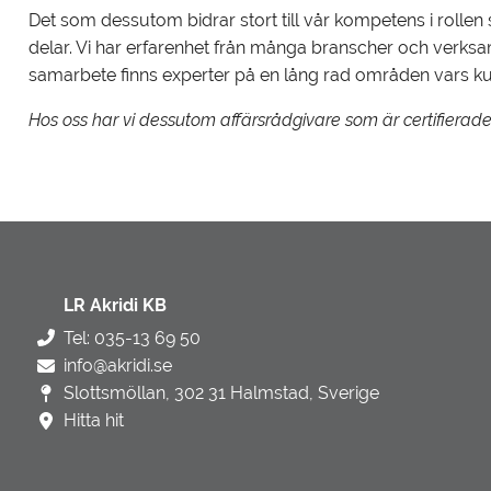
Det som dessutom bidrar stort till vår kompetens i roll
delar. Vi har erfarenhet från många branscher och verks
samarbete finns experter på en lång rad områden vars kuns
Hos oss har vi dessutom affärsrådgivare som är certifierade 
LR Akridi KB
Tel: 035-13 69 50
info@akridi.se
Slottsmöllan, 302 31 Halmstad, Sverige
Hitta hit