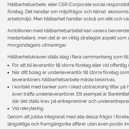
Hållbarhetsarbete, eller CSR (Corporate social responsibilit
företag. Det handlar om miljöfrågor och klimat, ekonomisk
arbetsmiljö. Men hållbarhet handlar också om etik och värde
Ambitionen med hållbarhetsarbetet kan variera beroende 
medarbetare, men det är en viktig strategisk aspekt som al
morgondagens utmaningar.
Hållbarhetskraven ställs idag i flera sammanhang som til
För att bli leverantör till större företag eller vid offent
När ditt bolag är underleverantör till större företag s
leverantörers hållbarhetsarbete måste beskrivas.
I kontakt med banker som i ökad utsträckning tittar på 
även träffa underleverantörer. Ett exempel är Bankiniti
där det ställs krav på entreprenörer och underentrepre
Vid rekrytering.
Genom att jobba integrerat med alla dessa frågor i företa
långsiktiga och framgångsrika affärer utan även positiv i