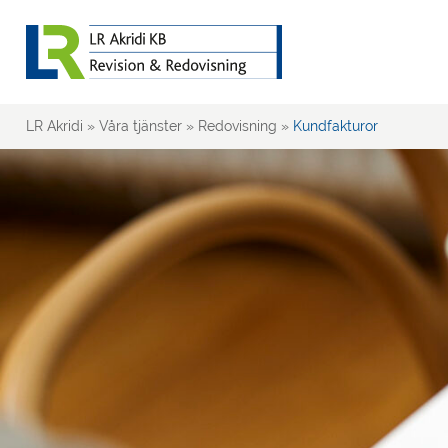
LR Akridi
»
Våra tjänster
»
Redovisning
»
Kundfakturor