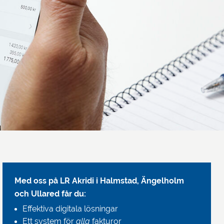
Med oss på LR Akridi
i Halmstad, Ängelholm
och Ullared får du:
Effektiva digitala lösningar
Ett system för
alla
fakturor