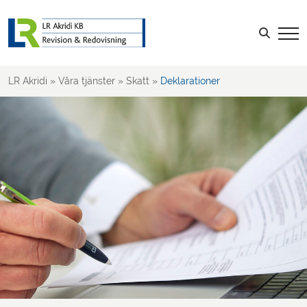
Skatt
Ägarledda företag
Sök efter:
Företagsbeskattning
Moms & Punktskatt
LR Akridi
»
Våra tjänster
»
Skatt
»
Deklarationer
Deklarationer
Rådgivning
Hållbarhet
LOGGA IN