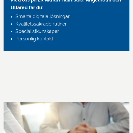
Med oss på LR Akridi i Halmstad, Ängelholm och
Ullared får du:
Smarta digitala lösningar
Kvalitetssäkrade rutiner
Specialistkunskaper
Personlig kontakt