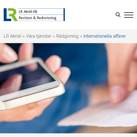
Sök efter:
LOGGA IN
LR Akridi
»
Våra tjänster
»
Rådgivning
»
Internationella affärer