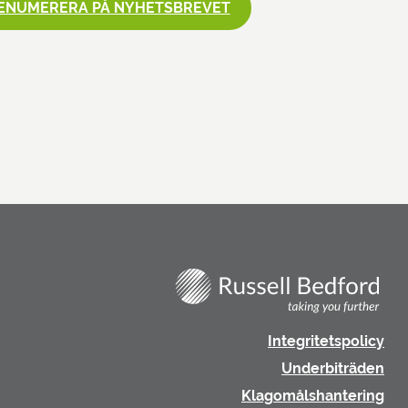
ENUMERERA PÅ NYHETSBREVET
Integritetspolicy
Underbiträden
Klagomålshantering