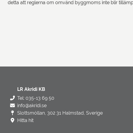
detta att reglerna om omvänd byggmoms inte blir tillämp
LR Akridi KB
Tel: 035-13 69 50
info@akridi.se
Slottsmöllan, 302 31 Halmstad, Sverige
Hitta hit