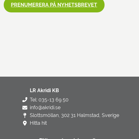
PRENUMERERA PÅ NYHETSBREVET
LR Akridi KB
Tel: 035-13 69 50
info@akridi.se
Slottsmöllan, 302 31 Halmstad, Sverige
Hitta hit