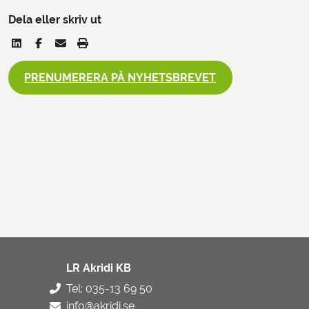
Dela eller skriv ut
PRENUMERERA PÅ NYHETSBREVET
LR Akridi KB
Tel: 035-13 69 50
info@akridi.se