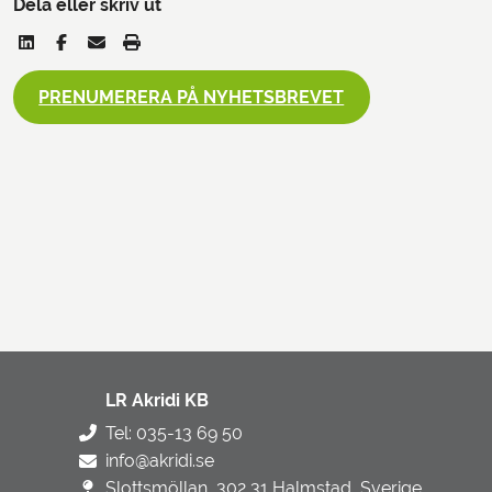
Dela eller skriv ut
PRENUMERERA PÅ NYHETSBREVET
LR Akridi KB
Tel: 035-13 69 50
info@akridi.se
Slottsmöllan, 302 31 Halmstad, Sverige